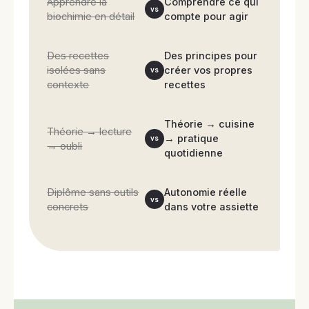
Apprendre la
Comprendre ce qui
vs
biochimie en détail
compte pour agir
Des recettes
Des principes pour
isolées sans
créer vos propres
vs
contexte
recettes
Théorie → cuisine
Théorie → lecture
→ pratique
vs
→ oubli
quotidienne
Diplôme sans outils
Autonomie réelle
vs
concrets
dans votre assiette