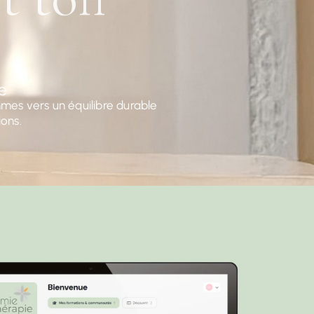
e
es vers un équilibre durable
ions.