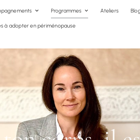
mois + 2 séances individuelles |
850€ TTC
|
Découvrir le
995€
pagnements
Programmes
Ateliers
Blo
res à adopter en périménopause
ton corps, il e