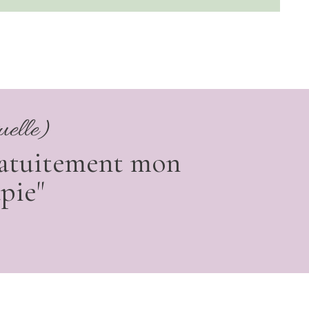
uelle)
gratuitement mon
pie"