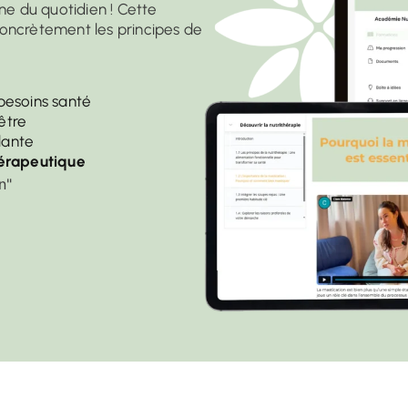
sine du quotidien ! Cette
concrètement les principes de
besoins santé
être
lante
hérapeutique
n"