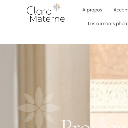
✦
Accompagnement Global
— Formation en Nutrithérapie 6 
A propos
Accom
Les aliments pha
Protège 