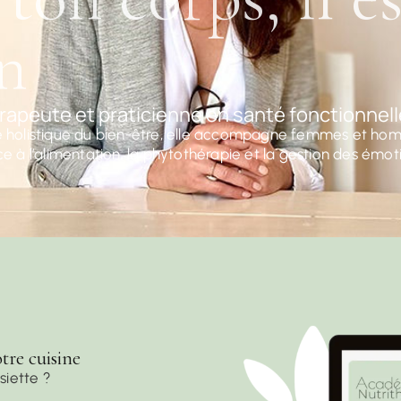
en
rapeute et praticienne en santé fonctionnell
 holistique du bien-être, elle accompagne femmes et homm
e à l’alimentation, la phytothérapie et la gestion des émot
tre cuisine
siette ?