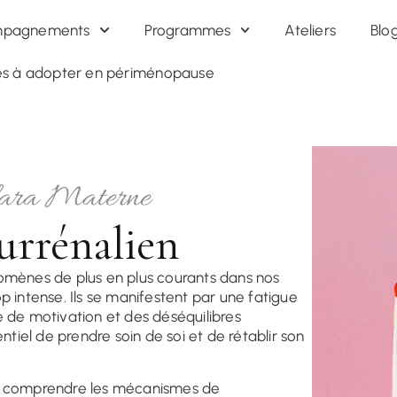
mois + 2 séances individuelles |
850€ TTC
|
Découvrir le
995€
pagnements
Programmes
Ateliers
Blo
res à adopter en périménopause
lara Materne
rrénalien
nomènes de plus en plus courants dans nos
p intense. Ils se manifestent par une fatigue
e de motivation et des déséquilibres
ntiel de prendre soin de soi et de rétablir son
 comprendre les mécanismes de