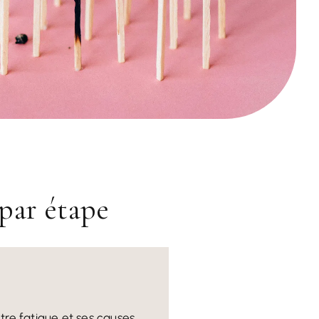
par étape
re fatigue et ses causes