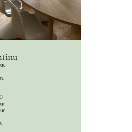
ntinu
 au
s.
10
par
our
s