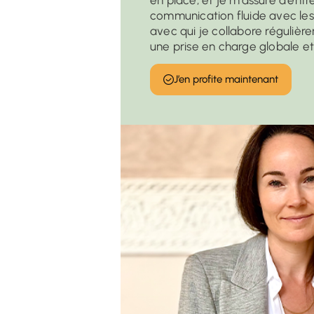
en place, et je m’assure d’entr
communication fluide avec les
avec qui je collabore régulière
une prise en charge globale e
J’en profite maintenant