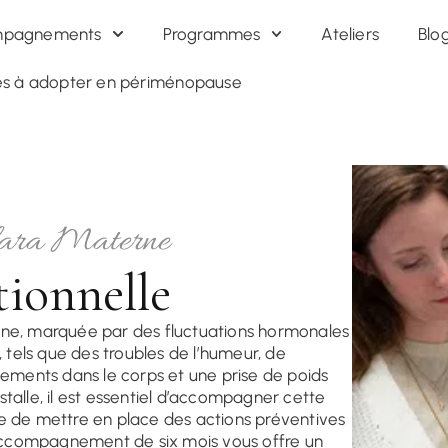
mois + 2 séances individuelles |
850€ TTC
|
Découvrir le
995€
pagnements
Programmes
Ateliers
Blo
res à adopter en périménopause
lara Materne
ionnelle
ine, marquée par des fluctuations hormonales
tels que des troubles de l’humeur, de
gements dans le corps et une prise de poids
talle, il est essentiel d’accompagner cette
ible de mettre en place des actions préventives
accompagnement de six mois vous offre un