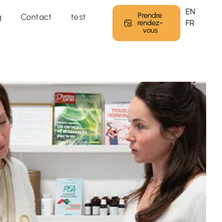
 programme →
EN
Prendre
g
Contact
test
FR
rendez-
vous