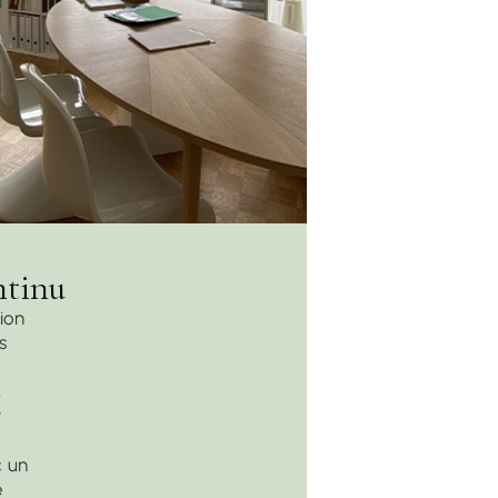
ntinu
tion
s
,
r
c un
e