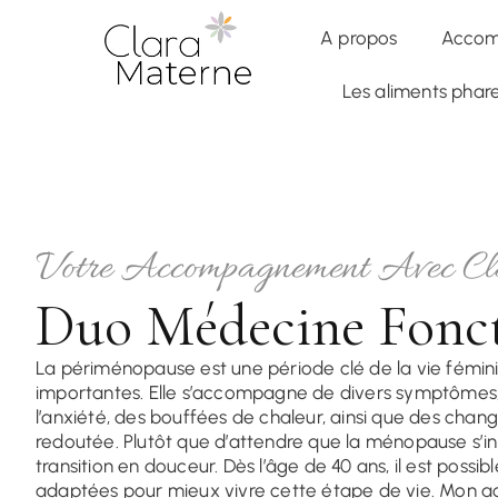
✦
Accompagnement Global
— Formation en Nutrithérapie 6 
A propos
Accom
Les aliments pha
Votre Accompagnement Avec C
Duo Médecine Fonct
La périménopause est une période clé de la vie fémin
importantes. Elle s’accompagne de divers symptômes, 
l’anxiété, des bouffées de chaleur, ainsi que des chan
redoutée. Plutôt que d’attendre que la ménopause s’ins
transition en douceur. Dès l’âge de 40 ans, il est poss
adaptées pour mieux vivre cette étape de vie. Mon 