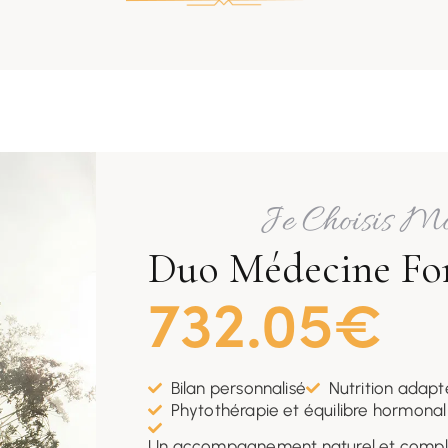
Je Choisis M
Duo Médecine Fon
732.05€
Bilan personnalisé
Nutrition adap
Phytothérapie et équilibre hormonal
Un accompagnement naturel et complé