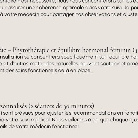
taire n’est nécessaire, nous nous concentrerons sur les 
ur assurer une cohérence optimale dans votre suivi. Je pour
é à votre médecin pour partager nos observations et ajust
ie – Phytothérapie et équilibre hormonal féminin (
nsultation se concentrera spécifiquement sur l’équilibre h
et d’autres méthodes naturelles peuvent soutenir et amél
 des soins fonctionnels déjà en place.
rsonnalisés (2 séances de 30 minutes)
vi sont prévues pour ajuster les recommandations en foncti
 votre suivi médical. Nous veillerons à ce que chaque aju
seils de votre médecin fonctionnel.