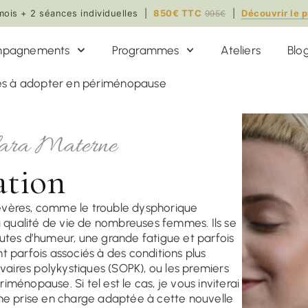
mois + 2 séances individuelles |
850€ TTC
|
Découvrir le
995€
pagnements
Programmes
Ateliers
Blo
res à adopter en périménopause
lara Materne
ation
évères, comme le trouble dysphorique
qualité de vie de nombreuses femmes. Ils se
utes d’humeur, une grande fatigue et parfois
arfois associés à des conditions plus
ires polykystiques (SOPK), ou les premiers
ménopause. Si tel est le cas, je vous inviterai
 prise en charge adaptée à cette nouvelle