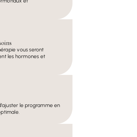
hormonaux et
soins
hérapie vous seront
lent les hormones et
 d’ajuster le programme en
optimale.