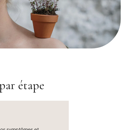
par étape
 vos symptômes et