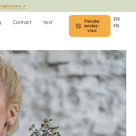
 programme →
EN
Prendre
g
Contact
test
FR
rendez-
vous