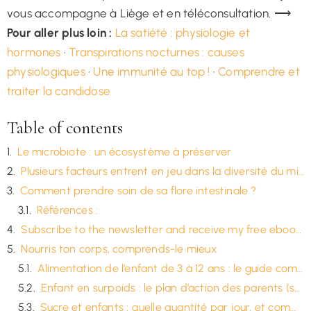
vous accompagne à Liège et en téléconsultation. ⟶
Pour aller plus loin :
La satiété : physiologie et
hormones
·
Transpirations nocturnes : causes
physiologiques
·
Une immunité au top !
·
Comprendre et
traiter la candidose
Table of contents
Le microbiote : un écosystème à préserver
Plusieurs facteurs entrent en jeu dans la diversité du microbiote
Comment prendre soin de sa flore intestinale ?
Références :
Subscribe to the newsletter and receive my free ebook "8 nutritional therapy tips"
Nourris ton corps, comprends-le mieux
Alimentation de l’enfant de 3 à 12 ans : le guide complet pour les parents
Enfant en surpoids : le plan d’action des parents (sans jamais parler de régime)
Sucre et enfants : quelle quantité par jour, et comment réduire sans conflit