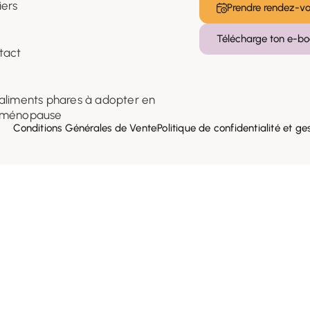
iers
Prendre rendez-v
g
Télécharge ton e-bo
tact
 aliments phares à adopter en
iménopause
Conditions Générales de Vente
Politique de confidentialité et ge