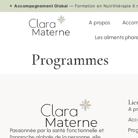
✦
Accompagnement Global
— Formation en Nutrithérapie 6 
A propos
Accom
Les aliments pha
Programmes
Lien
A p
Acc
Pro
Passionnée par la santé fonctionnelle et
l’approche globale de la personne, elle