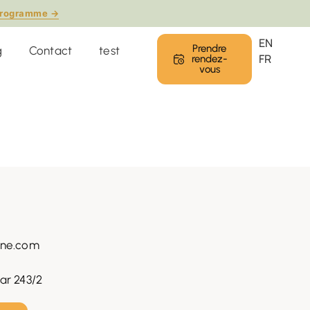
 programme →
EN
Prendre
g
Contact
test
FR
rendez-
vous
rne.com
ar 243/2