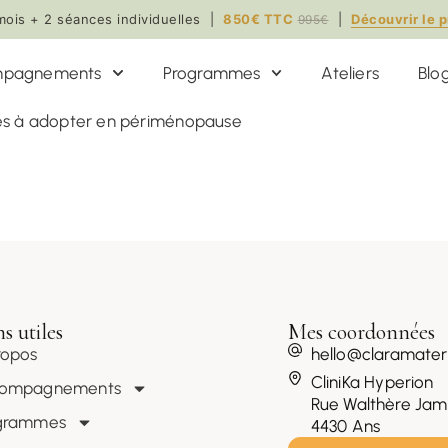
mois + 2 séances individuelles |
850€ TTC
|
Découvrir le
995€
pagnements
Programmes
Ateliers
Blo
res à adopter en périménopause
s utiles
Mes coordonnées
ropos
hello@claramate
CliniKa Hyperion
ompagnements
Rue Walthère Jam
grammes
4430 Ans