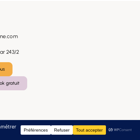
rne.com
ar 243/2
ous
ok gratuit
stion des cookies
Website by
Capitaine Site