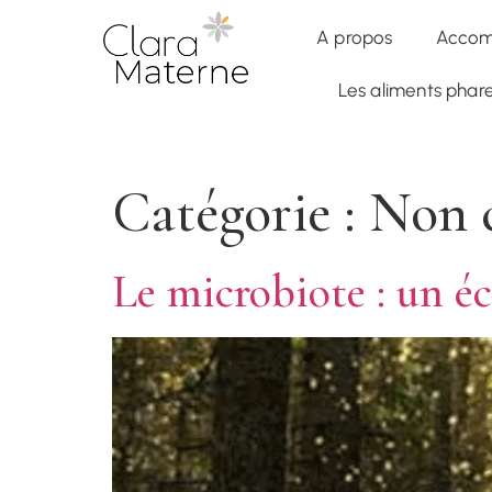
✦
Accompagnement Global
— Formation en Nutrithérapie 6 
A propos
Accom
Les aliments pha
Catégorie :
Non c
Le microbiote : un é