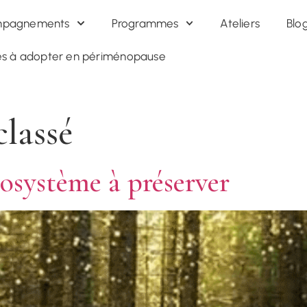
mois + 2 séances individuelles |
850€ TTC
|
Découvrir le
995€
pagnements
Programmes
Ateliers
Blo
res à adopter en périménopause
lassé
cosystème à préserver