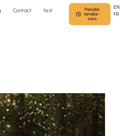
 programme →
EN
Prendre
g
Contact
test
FR
rendez-
vous