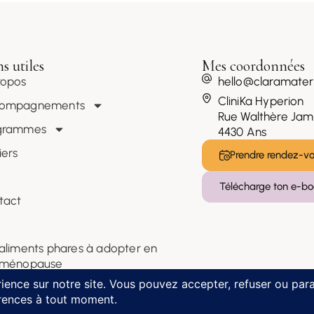
s utiles
Mes coordonnées
ropos
hello@claramate
CliniKa Hyperion
ompagnements
Rue Walthère Jam
grammes
4430 Ans
iers
Prendre rendez-v
g
Télécharge ton e-bo
tact
 aliments phares à adopter en
iménopause
Conditions Générales de Vente
Politique de confidentialité et ge